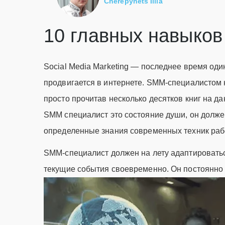
Cherepynets Illia
10 главных навыко
Social Media Marketing — последнее время од
продвигается в интернете. SMM-специалистом н
просто прочитав несколько десятков книг на д
SMM специалист это состояние души, он долже
определенные знания современных техник рабо
SMM-специалист должен на лету адаптироватьс
текущие события своевременно. Он постоянно ж