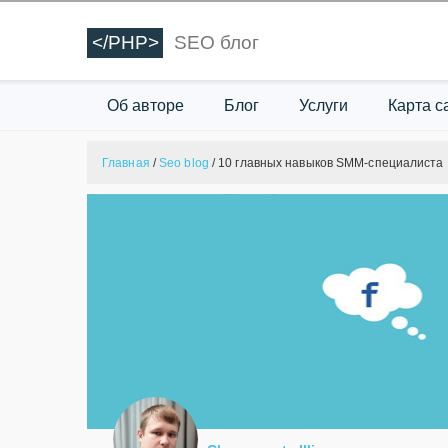
</PHP>
SEO блог
Об авторе
Блог
Услуги
Карта с
Главная
/
Seo blog
/
10 главных навыков SMM-специалиста