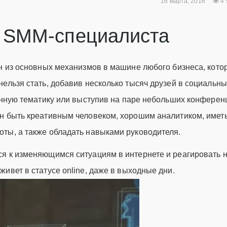
16 марта, 2016
4
в SMM-специалиста
ин из основных механизмов в машине любого бизнеса, кото
ельзя стать, добавив несколько тысяч друзей в социальны
анную тематику или выступив на паре небольших конферен
н быть креативным человеком, хорошим аналитиком, имет
ты, а также обладать навыками руководителя.
я к изменяющимся ситуациям в интернете и реагировать 
ивет в статусе online, даже в выходные дни.