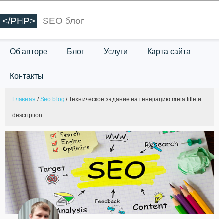
</PHP>
SEO блог
Об авторе
Блог
Услуги
Карта сайта
Контакты
Главная
/
Seo blog
/
Техническое задание на генерацию meta title и
description