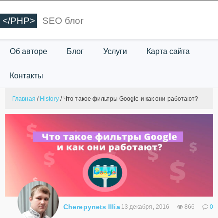
</PHP>
SEO блог
Об авторе
Блог
Услуги
Карта сайта
Контакты
Главная
/
History
/
Что такое фильтры Google и как они работают?
Cherepynets Illia
13 декабря, 2016
866
0