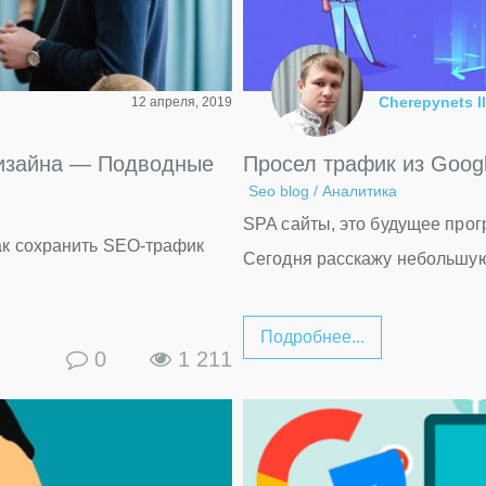
Cherepynets Il
12 апреля, 2019
дизайна — Подводные
Просел трафик из Googl
Seo blog
/
Аналитика
SPA сайты, это будущее про
ак сохранить SEO-трафик
Сегодня расскажу небольшую
Подробнее...
0
1 211