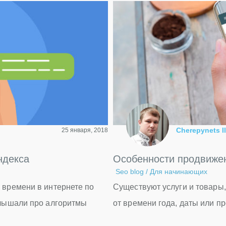
Cherepynets Il
25 января, 2018
ндекса
Особенности продвижен
Seo blog
/
Для начинающих
 времени в интернете по
Существуют услуги и товары,
слышали про алгоритмы
от времени года, даты или 