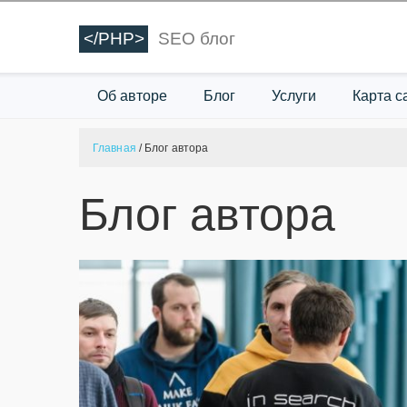
</PHP>
SEO блог
Об авторе
Блог
Услуги
Карта с
Главная
/
Блог автора
Блог автора