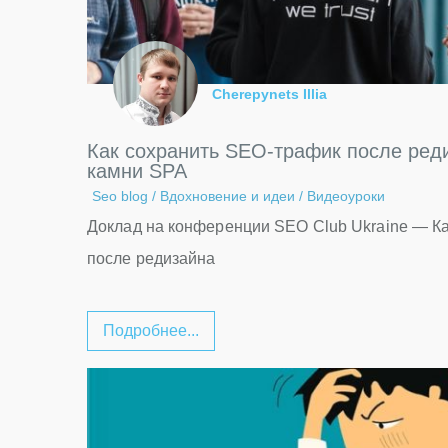
Cherepynets Illia
Как сохранить SEO-трафик после ре
камни SPA
Seo blog
/
Вдохновение и идеи
/
Видеоуроки
Доклад на конференции SEO Club Ukraine — К
после редизайна
Подробнее...