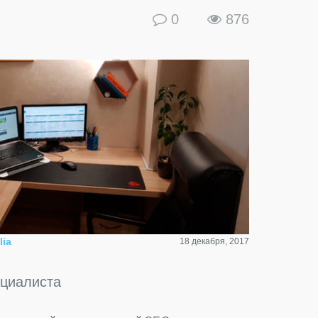
0
876
lia
18 декабря, 2017
ециалиста